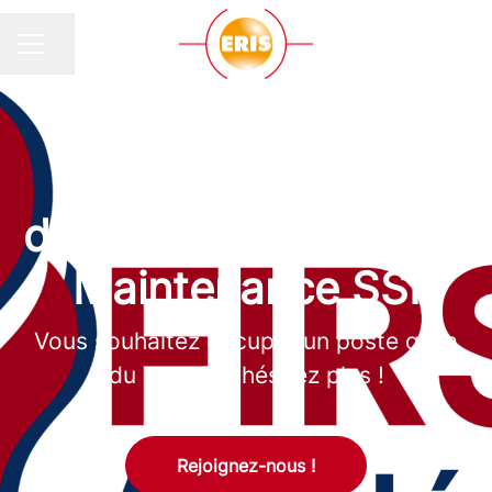
Partager la page
MENU CARRIÈRE
FONCTIONS TECHNIQUES
·
ERIS
Formation pour
devenir Technicien.ne
Maintenance SSI
Vous souhaitez occuper un poste qui a
du sens ? N'hésitez plus !
Rejoignez-nous !