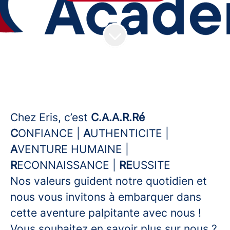
Chez Eris, c’est
C.A.A.R.Ré
C
ONFIANCE |
A
UTHENTICITE |
A
VENTURE HUMAINE |
R
ECONNAISSANCE |
RE
USSITE
Nos valeurs guident notre quotidien et
nous vous invitons à embarquer dans
cette aventure palpitante avec nous !
Vous souhaitez en savoir plus sur nous ?