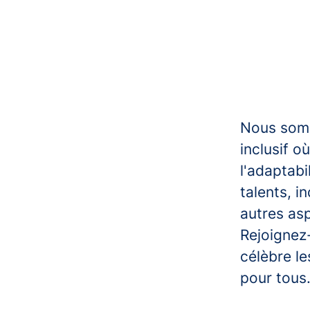
Nous somm
inclusif o
l'adaptabi
talents, i
autres asp
Rejoignez
célèbre le
pour tous