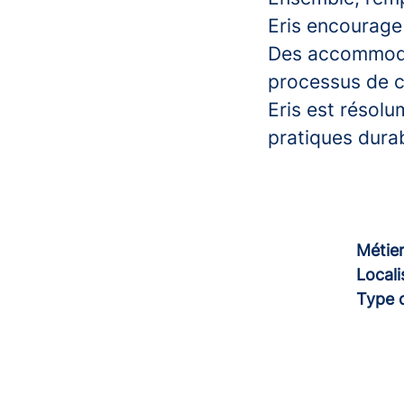
Eris encourage
Des accommodat
processus de c
Eris est résol
pratiques durab
Métie
Locali
Type 