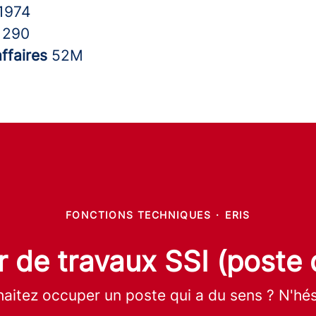
1974
s
290
affaires
52M
FONCTIONS TECHNIQUES
·
ERIS
 de travaux SSI (poste d
aitez occuper un poste qui a du sens ? N'hési