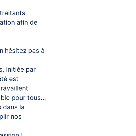
traitants
ation afin de
n'hésitez pas à
 initiée par
été est
ravaillent
able pour tous…
s dans la
lir nos
assion !