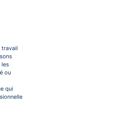
travail
isons
 les
té ou
e qui
sionnelle