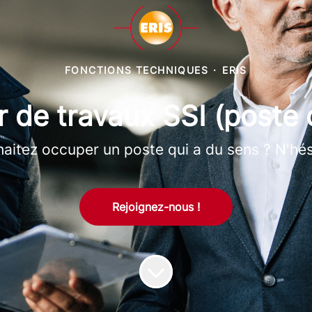
FONCTIONS TECHNIQUES
·
ERIS
 de travaux SSI (poste d
aitez occuper un poste qui a du sens ? N'hési
Rejoignez-nous !