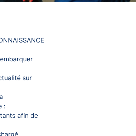
ONNAISSANCE
à embarquer
tualité sur
la
 :
tants afin de
Chargé