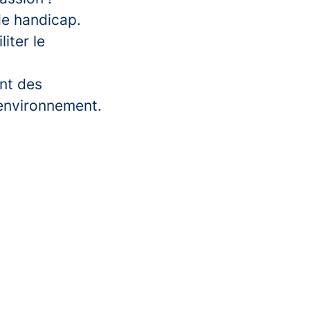
de handicap.
iter le
ant des
'environnement.