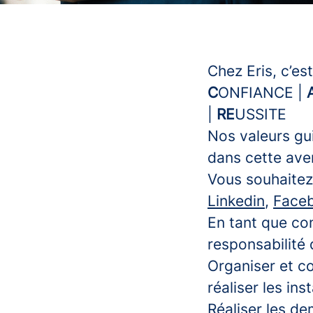
Chez Eris, c’es
C
ONFIANCE |
|
RE
USSITE
Nos valeurs gu
dans cette ave
Vous souhaitez 
Linkedin
,
Face
En tant que con
responsabilité 
Organiser et co
réaliser les in
Réaliser les d