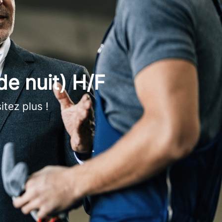
e nuit) H/F
tez plus !