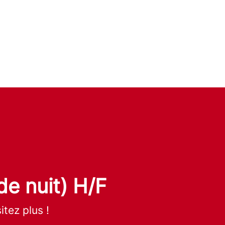
e nuit) H/F
tez plus !