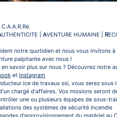
t C.A.A.R.Ré.
A
UTHENTICITE |
A
VENTURE HUMAINE |
R
EC
ident notre quotidien et nous vous invitons 
nture palpitante avec nous !
en savoir plus sur nous ? Découvrez notre ac
book
et
Instagram
ducteur.ice de travaux ssi, vous serez sous 
d'un chargé d'affaires. Vos missions seront de
ntrôler une ou plusieurs équipes de sous-trai
stallations des systèmes de sécurité incendie
emandes d’approvisionnement du matériel au 