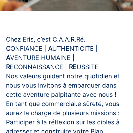
Chez Eris, c’est C.A.A.R.Ré.
C
ONFIANCE |
A
UTHENTICITE |
A
VENTURE HUMAINE |
R
ECONNAISSANCE |
RE
USSITE
Nos valeurs guident notre quotidien et
nous vous invitons à embarquer dans
cette aventure palpitante avec nous !
En tant que commercial.e sûreté, vous
aurez la charge de plusieurs missions :
Participer à la réflexion sur les cibles à
adresser et construire votre Plan