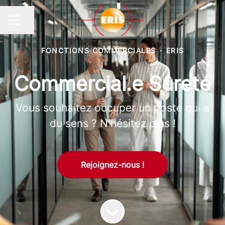
Partager la page
MENU CARRIÈRE
FONCTIONS COMMERCIALES
·
ERIS
Commercial.e Sûreté
Vous souhaitez occuper un poste qui a
du sens ? N'hésitez plus !
Rejoignez-nous !